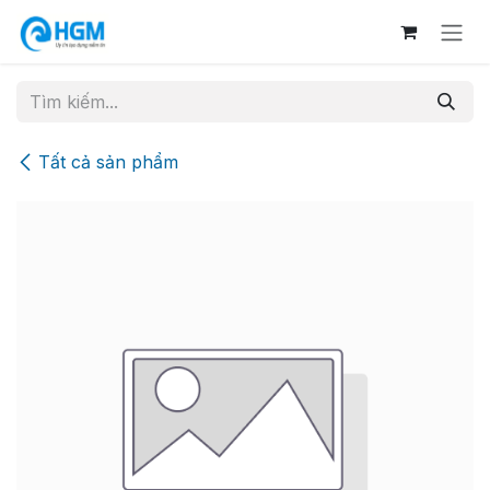
Bỏ qua để đến Nội dung
Tất cả sản phẩm