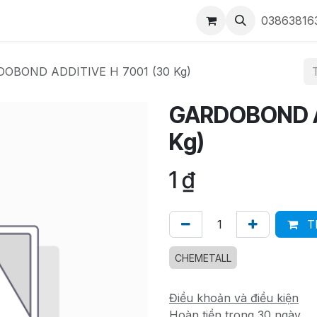
ộc hẹn
Liên hệ
OXSILAN
Chemetall - Xử lý bề mặt sản
03863816
OBOND ADDITIVE H 7001 (30 Kg)
GARDOBOND A
Kg)
1
₫
Th
CHEMETALL
Điều khoản và điều kiện
Hoàn tiền trong 30 ngày