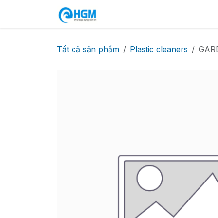
Bỏ qua để đến Nội dung
Trang chủ
Sản phẩm
Cu
Tất cả sản phẩm
Plastic cleaners
GARD