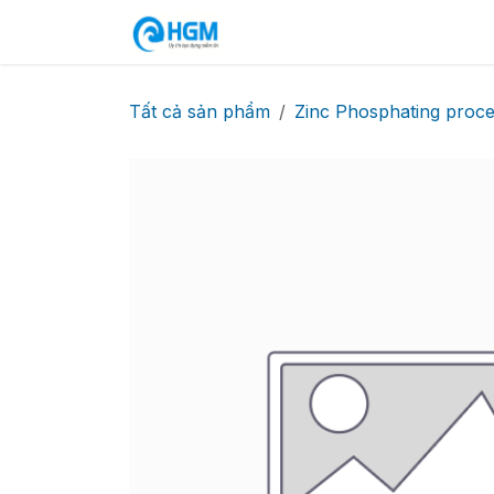
Bỏ qua để đến Nội dung
Trang chủ
Sản phẩm
Cu
Tất cả sản phẩm
Zinc Phosphating proce