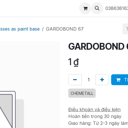
ộc hẹn
Liên hệ
OXSILAN
Chemetall - Xử lý bề mặt sản
03863816
sses as paint base
GARDOBOND 67
GARDOBOND 
1
₫
Th
CHEMETALL
Điều khoản và điều kiện
Hoàn tiền trong 30 ngày
Giao hàng: Từ 2-3 ngày là