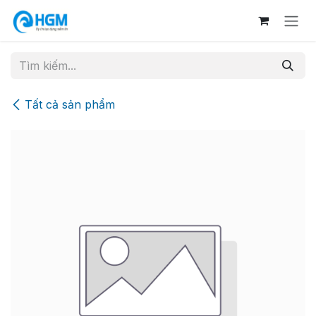
Bỏ qua để đến Nội dung
Tất cả sản phẩm