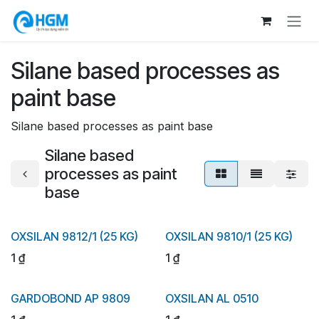
Bỏ qua để đến Nội dung
Silane based processes as
paint base
Silane based processes as paint base
Silane based
processes as paint
base
OXSILAN 9812/1 (25 KG)
OXSILAN 9810/1 (25 KG)
1
₫
1
₫
GARDOBOND AP 9809
OXSILAN AL 0510